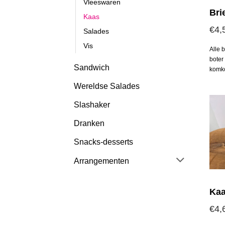
Vleeswaren
Bri
Kaas
€
4,
Salades
Vis
Alle 
boter
Sandwich
komk
Wereldse Salades
Slashaker
Dranken
Snacks-desserts
Arrangementen
Ka
€
4,