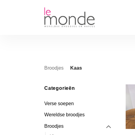
Ga
naar
inhoud
Broodjes
Kaas
Categorieën
Verse soepen
Wereldse broodjes
Broodjes