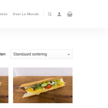
nten
Over Le Monde
aten