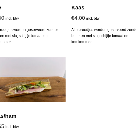
e
Kaas
50
€
4,00
incl. btw
incl. btw
broodjes worden geserveerd zonder
Alle broodjes worden geserveerd zond
 en met sla, schijfje tomaat en
boter en met sla, schijfje tomaat en
ommer.
komkommer.
as/ham
65
incl. btw