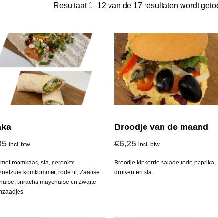
Resultaat 1–12 van de 17 resultaten wordt get
aka
Broodje van de maand
85
€
6,25
incl. btw
incl. btw
met roomkaas, sla, gerookte
Broodje kipkerrie salade,rode paprika,
zoetzure komkommer, rode ui, Zaanse
druiven en sla
.
aise, sriracha mayonaise en zwarte
mzaadjes