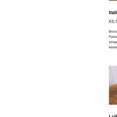
Ita
€
6,
Brood
Parma
zong
kaass
Lui