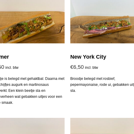
mer
New York City
50
€
6,50
incl. btw
incl. btw
je is belegd met gehaktbal. Daarna met
Broodje belegd met rosbief,
chijfjes augurk en martinosaus
pepermayonaise, rode ui, gebakken uit
erkt. Een klein beetje sla en
sla.
verheen wat gebakken uitjes voor een
ge smaak.