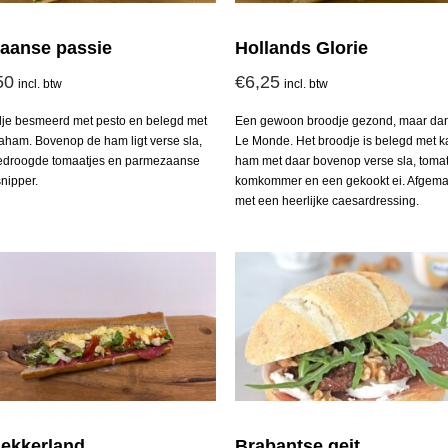
liaanse passie
Hollands Glorie
50
€
6,25
incl. btw
incl. btw
je besmeerd met pesto en belegd met
Een gewoon broodje gezond, maar da
ham. Bovenop de ham ligt verse sla,
Le Monde. Het broodje is belegd met k
edroogde tomaatjes en parmezaanse
ham met daar bovenop verse sla, toma
nipper.
komkommer en een gekookt ei. Afgema
met een heerlijke caesardressing.
lekkerland
Brabantse geit