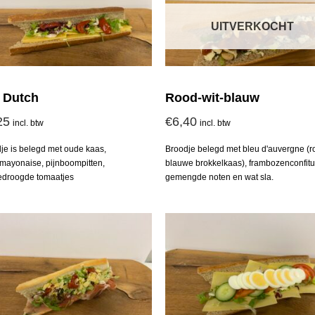
UITVERKOCHT
 Dutch
Rood-wit-blauw
25
€
6,40
incl. btw
incl. btw
je is belegd met oude kaas,
Broodje belegd met bleu d'auvergne (r
elmayonaise, pijnboompitten,
blauwe brokkelkaas), frambozenconfitu
droogde tomaatjes
gemengde noten en wat sla.