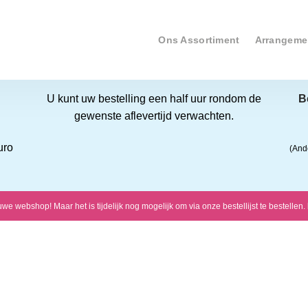
Ons Assortiment
Arrangeme
U kunt uw bestelling een half uur rondom de
B
gewenste aflevertijd verwachten.
uro
(And
 webshop! Maar het is tijdelijk nog mogelijk om via onze bestellijst te bestellen.