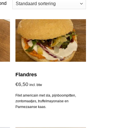
oond
Flandres
€
6,50
incl. btw
Filet americain met sla, pijnboompitten,
zontomaatjes, truffelmayonaise en
Parmezaanse kaas.