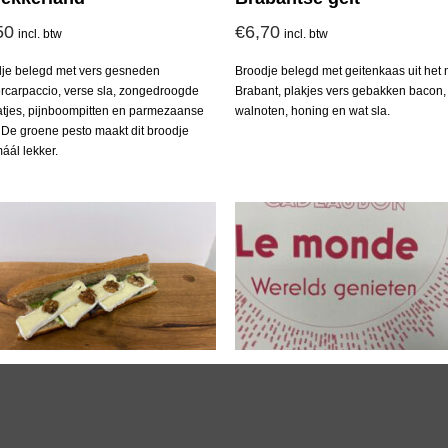
50
€
6,70
incl. btw
incl. btw
je belegd met vers gesneden
Broodje belegd met geitenkaas uit het
rcarpaccio, verse sla, zongedroogde
Brabant, plakjes vers gebakken bacon,
tjes, pijnboompitten en parmezaanse
walnoten, honing en wat sla.
 De groene pesto maakt dit broodje
áál lekker.
e la France
Cadeaubon
65
€
10,00
incl. btw
incl. btw