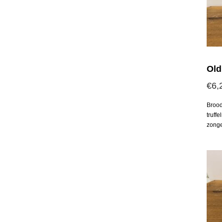
Old
€
6,
Brood
truff
zonge