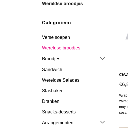
Wereldse broodjes
Categorieën
Verse soepen
Wereldse broodjes
Broodjes
Sandwich
Os
Wereldse Salades
€
6,
Slashaker
Wrap 
Dranken
zalm,
mayon
Snacks-desserts
sesa
Arrangementen