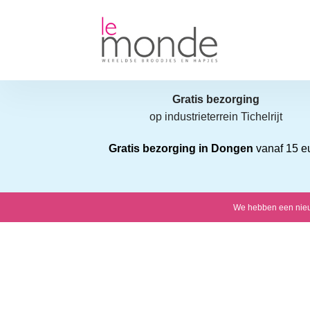
Ga
naar
inhoud
Gratis bezorging
op industrieterrein Tichelrijt
Gratis bezorging in Dongen
vanaf 15 e
We hebben een nieuwe