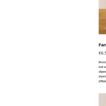
Far
€
6,
Brood
wat s
afgew
daaro
pitti