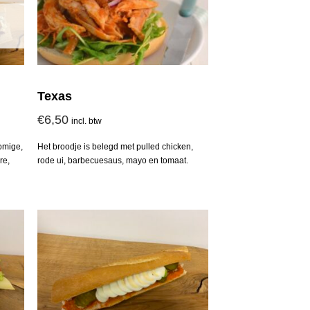
Texas
€
6,50
incl. btw
omige,
Het broodje is belegd met pulled chicken,
re,
rode ui, barbecuesaus, mayo en tomaat.