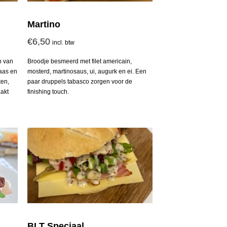
Martino
€
6,50
incl. btw
n van
Broodje besmeerd met filet americain,
aas en
mosterd, martinosaus, ui, augurk en ei. Een
ten,
paar druppels tabasco zorgen voor de
akt
finishing touch.
BLT Speciaal