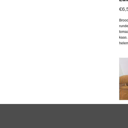
€
6,
Brood
runde
tomaa
kaas.
helem
Viv
€
5,