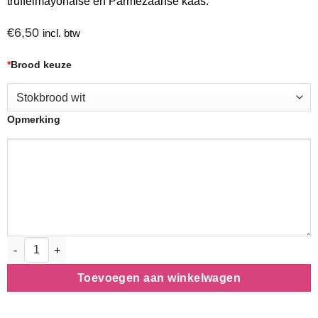
truffelmayonaise en Parmezaanse kaas.
€
6,50
incl. btw
*
Brood keuze
Opmerking
Flandres aantal
Toevoegen aan winkelwagen