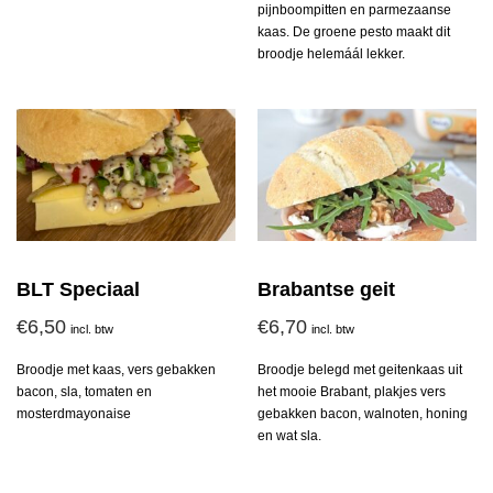
pijnboompitten en parmezaanse
kaas. De groene pesto maakt dit
broodje helemáál lekker.
BLT Speciaal
Brabantse geit
€
6,50
€
6,70
incl. btw
incl. btw
Broodje met kaas, vers gebakken
Broodje belegd met geitenkaas uit
bacon, sla, tomaten en
het mooie Brabant, plakjes vers
mosterdmayonaise
gebakken bacon, walnoten, honing
en wat sla.