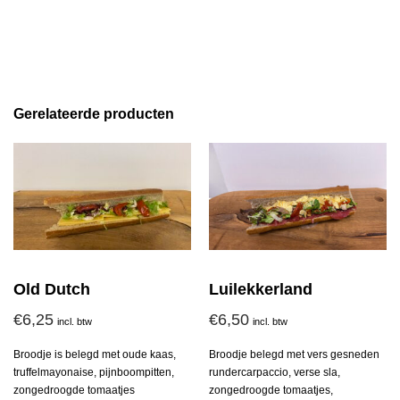
Gerelateerde producten
Old Dutch
Luilekkerland
€
6,25
€
6,50
incl. btw
incl. btw
Broodje is belegd met oude kaas,
Broodje belegd met vers gesneden
truffelmayonaise, pijnboompitten,
rundercarpaccio, verse sla,
zongedroogde tomaatjes
zongedroogde tomaatjes,